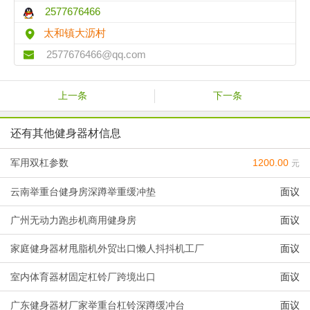
2577676466
太和镇大沥村
2577676466@qq.com
上一条
下一条
还有其他健身器材信息
军用双杠参数
1200.00
元
云南举重台健身房深蹲举重缓冲垫
面议
广州无动力跑步机商用健身房
面议
家庭健身器材甩脂机外贸出口懒人抖抖机工厂
面议
室内体育器材固定杠铃厂跨境出口
面议
广东健身器材厂家举重台杠铃深蹲缓冲台
面议