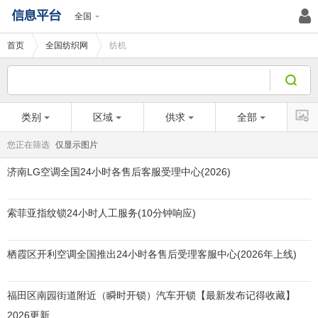
全国
首页
全国纺织网
纺机
类别
区域
供求
全部
您正在筛选
仅显示图片
济南LG空调全国24小时各售后客服受理中心(2026)
索菲亚指纹锁24小时人工服务(10分钟响应)
栖霞区开利空调全国推出24小时各售后受理客服中心(2026年上线)
福田区南园街道附近（瞬时开锁）汽车开锁【最新发布记得收藏】
2026更新