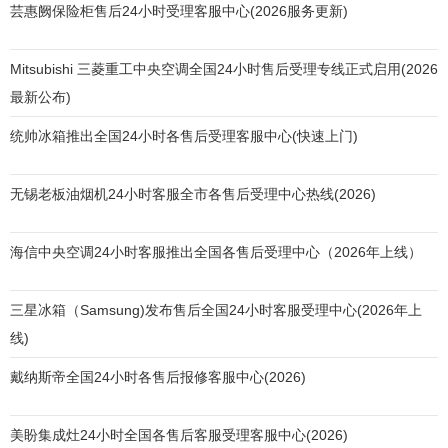
芸惠阙保险柜售后24小时受理客服中心(2026服务更新)
Mitsubishi 三菱重工中央空调全国24小时售后受理专线正式启用(2026
最新公布)
统帅冰箱推出全国24小时各售后受理客服中心(快速上门)
无锡老板油烟机24小时客服全市各售后受理中心热线(2026)
海信中央空调24小时客服推出全国各售后受理中心（2026年上线）
三星冰箱（Samsung)发布售后全国24小时客服受理中心(2026年上
线)
戴纳斯帝全国24小时各售后报修客服中心(2026)
美盼集成灶24小时全国各售后客服受理客服中心(2026)