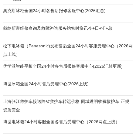
奥克斯冰柜全国24小时各售后报修客服中心(2026汇总)
戴纳斯帝维修查询及故障咨询服务站实时资讯今+日+汇+总
松下电冰箱（Panasonic)发布售后全国24小时客服受理中心（2026网
点上线）
优学派智能平板全国24小时各售后报修客服中心(2026汇总更新)
博世冰箱全国24小时售后受理中心(2026上线)
上海张江救护车接送跨省救护车转运价格-同城透明收费救护车-正规
资质安全
博世电冰箱24小时客服全国各售后受理中心（2026网点上线）